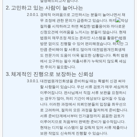
설명해드리고자 합니다.
고민하고 있는 사람이 늘어나는
경제적 어려움으로 고민하시는 분들이 늘어나면서 채
무 조정에 관한 문의가 급증하고 있습니다. 하지만 막상
절차를 시작하려고 하면 복잡한 법률용어와 까다로운
신청요건에 어려움을 느끼시는 분들이 많습니다. 현재
법원의 채무조정 제도는 온라인 시스템을 활용해 법원
방문 없이도 진행할 수 있어 편리해졌습니다. 하지만 그
만큼 준비해야 할 서류도 많아져 대전법원개인회생제
도 전문가의 도움이 더욱 필요한 상황입니다. 특히 법원
에서 요구하는 필수 제출서류가 누락되지 않도록 세심
한 주의가 필요합니다.
체계적인 진행으로 보장하는 신뢰성
대전법원개인회생을 준비하실 때는 특별히 신경 써야
할 사항들이 있습니다. 우선 서류 검토가 매우 세심하게
이루어집니다. 판사님께서 직접 서류 보완을 요청하시
는 경우가 많아, 처리 기간이 예상보다 길어질 수 있습
니다. 이러한 과정에서 의뢰인분들의 입장을 최우선으
로 고려하며, 절차의 모든 과정을 철저하게 준비합니다.
서류 준비단계에서부터 인가결정까지 꼼꼼한 검토가
이루어지므로 처음부터 완벽한 준비가 필수적입니다.
현재는 디지털 시스템이 잘 갖춰져 있어 서류 제출이나
보완 작업도 신속하게 진행할 수 있습니다.