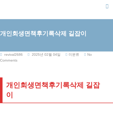
Skip
to
content
개인회생면책후기록삭제 길잡이
revival2686
2025년 02월 04일
미분류
No
Comments
개인회생면책후기록삭제 길잡
이